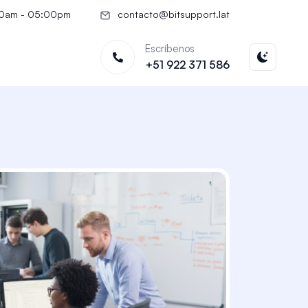
00am - 05:00pm
contacto@bitsupport.lat
Escríbenos
+51 922 371 586