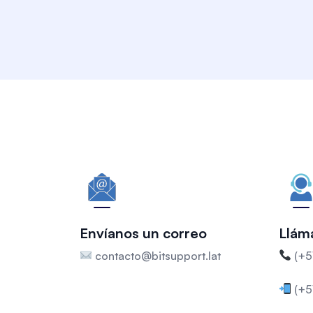
Envíanos un correo
Llám
contacto@bitsupport.lat
(+5
(+5