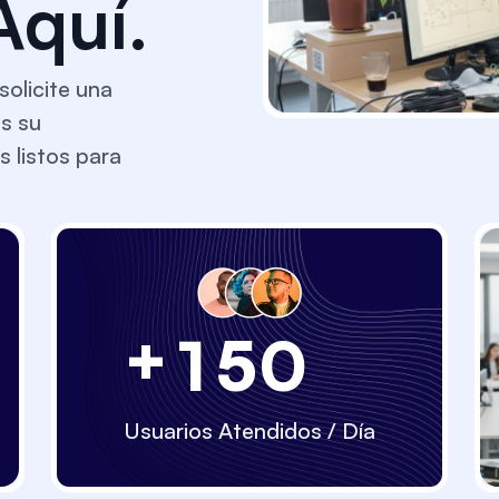
quí.
solicite una
s su
 listos para
+
1
5
0
Usuarios Atendidos / Día